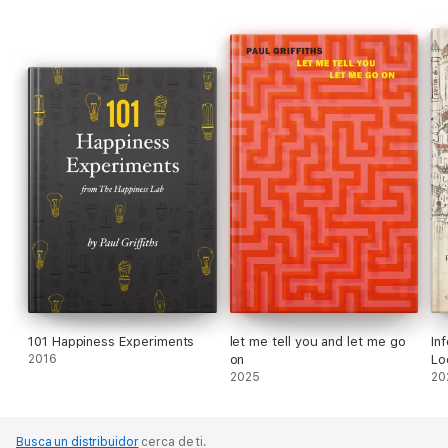
101 Happiness Experiments
let me tell you and let me go
In
2016
on
Lo
2025
15
20
Busca un distribuidor
cerca de ti.