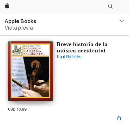
Apple
Navegación
local
Apple Books
-
Vista previa
Abrir
menú
Breve historia de la
música occidental
Paul Griffiths
USD 16.99