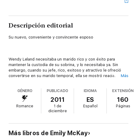
Descripción editorial
Su nuevo, conveniente y convincente esposo
Wendy Leland necesitaba un marido rico y con éxito para
mantener la custodia de su sobrina, y lo necesitaba ya. Sin
embargo, cuando su jefe, rico, exitoso y atractivo le ofreció
convertirse en su marido temporal, ella se mostró reacia.
Más
Jonathon Bagdon le gustaba demasiado y sabía que resistirse
a la tentación resultaría difícil.
GÉNERO
PUBLICADO
IDIOMA
EXTENSIÓN
Él sólo le había ofrecido matrimonio para impedir que Wendy
2011
ES
160
dejara de ser su secretaria. Pero más tarde interpretó el papel
Romance
1 de
Español
Páginas
de recién casado con tanta pasión que sólo podía ocurrir una
diciembre
cosa…
Más libros de Emily McKay