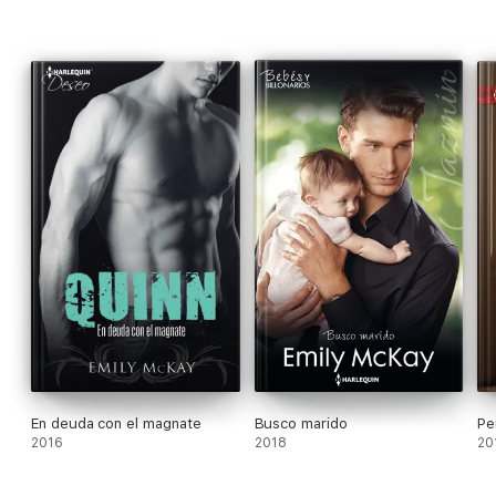
En deuda con el magnate
Busco marido
Pe
2016
2018
20