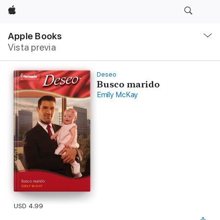
Apple
Navegación
local
Apple Books
-
Vista previa
Abrir
menú
Deseo
Busco marido
Emily McKay
USD 4.99