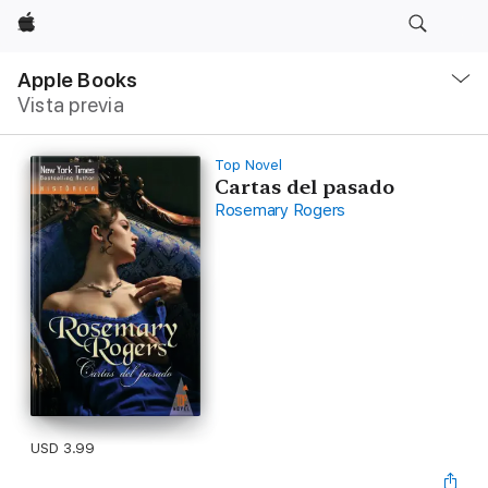
Apple
Navegación
local
Apple Books
-
Vista previa
Abrir
menú
Top Novel
Cartas del pasado
Rosemary Rogers
USD 3.99