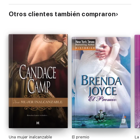
Otros clientes también compraron
Una mujer inalcanzable
El premio
La