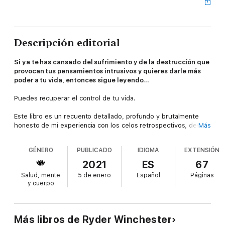
Descripción editorial
Si ya te has cansado del sufrimiento y de la destrucción que
provocan tus pensamientos intrusivos y quieres darle más
poder a tu vida, entonces sigue leyendo...
Puedes recuperar el control de tu vida.
Este libro es un recuento detallado, profundo y brutalmente
honesto de mi experiencia con los celos retrospectivos, desde
Más
sus orígenes inocentes y vulnerables hasta su épica derrota
final.
GÉNERO
PUBLICADO
IDIOMA
EXTENSIÓN
Este libro es también una extensa guía sobre cómo le hice
2021
ES
67
frente a esa bestia traicionera y con el tiempo la transformé en
Salud, mente
5 de enero
Español
Páginas
energía y fuerza interior.
y cuerpo
A riesgo de ofenderte a ti, lector, que también sufres de celos
retrospectivos, comparto esta verdad contigo: los celos
retrospectivos son una de las mejores cosas que me han
Más libros de Ryder Winchester
pasado en la vida.