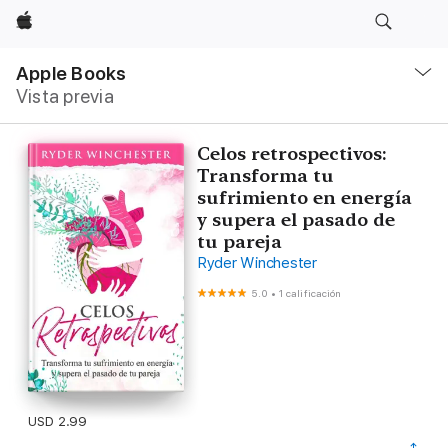
Apple
Navegación
local
Apple Books
-
Vista previa
Abrir
menú
Celos retrospectivos:
Transforma tu
sufrimiento en energía
y supera el pasado de
tu pareja
Ryder Winchester
5.0
•
1 calificación
USD 2.99