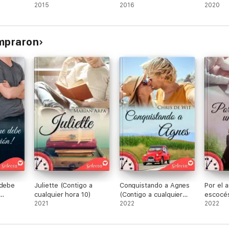
2015
2016
hora 1)
2020
ompraron
 debe
Juliette (Contigo a
Conquistando a Agnes
Por el 
cualquier hora 10)
(Contigo a cualquier
escocés
uier
2021
hora 16)
2022
cualqui
2022