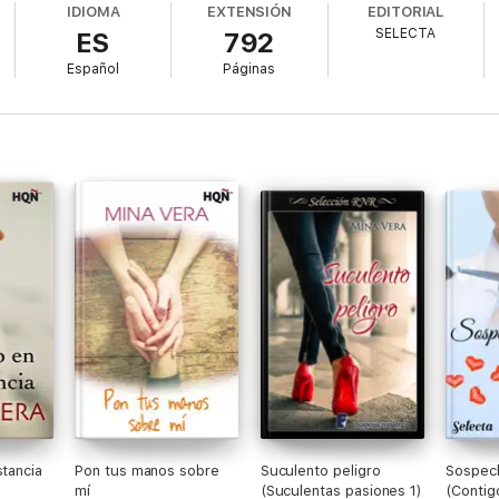
IDIOMA
EXTENSIÓN
EDITORIAL
SELECTA
ES
792
ra a una sola persona, se convertirá en una noticia a bombo y platillo c
a la boda de su nieta en plena Navidad.
Español
Páginas
 la familia y que sea una actuación convincente, los hará acercarse dema
 con cada nueva entrega de la serie, no pierden ni la frescura ni la cap
stancia
Pon tus manos sobre
Suculento peligro
Sospech
mí
(Suculentas pasiones 1)
(Contig