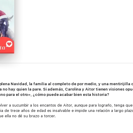
ena Navidad, la familia al completo de por medio, y una mentirijilla 
 ya no hay quien la pare. Si además, Carolina y Aitor tienen visiones op
no para el otro», ¿cómo puede acabar bien esta historia?
er a sucumbir a los encantos de Aitor, aunque para lograrlo, tenga que e
cia de trece años de edad es insalvable e impide una relación a largo plaz
e ella no dé su brazo a torcer.
la luz y él le pida que finjan estar comprometidos para no disgustar a s
no podrá negarse. Le debe unos cuantos favores a Aitor y, además, por 