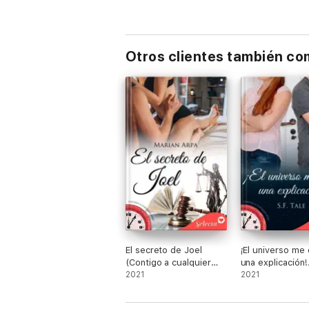
Otros clientes también c
El secreto de Joel
¡El universo me
(Contigo a cualquier
una explicación!
hora 12)
2021
(Contigo a cualq
2021
hora 11)