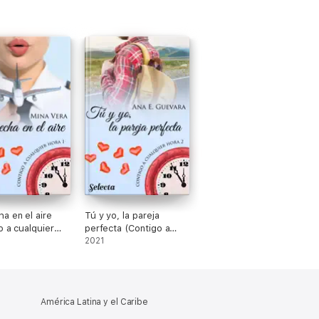
a en el aire
Tú y yo, la pareja
o a cualquier
perfecta (Contigo a
cualquier hora 2)
2021
América Latina y el Caribe