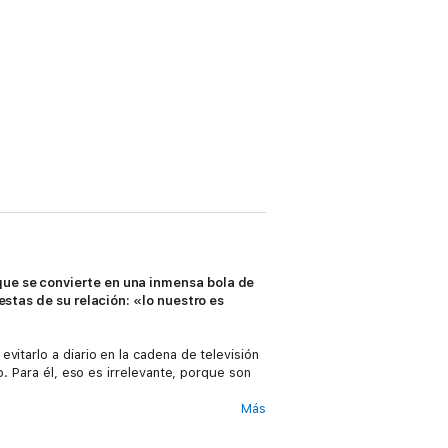
que se convierte en una inmensa bola de
uestas de su relación: «lo nuestro es
vitarlo a diario en la cadena de televisión
o. Para él, eso es irrelevante, porque son
Más
u hermana Gertrudis (una mujer peculiar y
encima de todo, son buenos amigos.