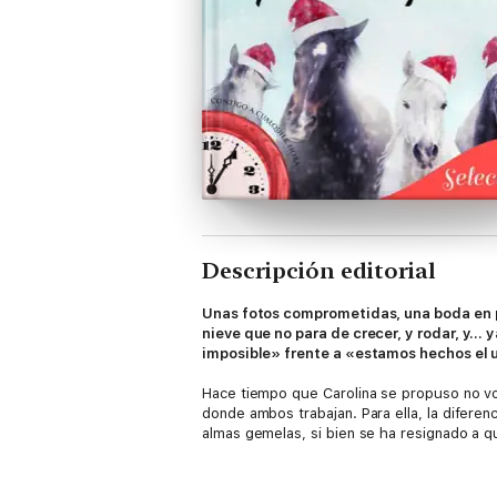
Descripción editorial
Unas fotos comprometidas, una boda en pl
nieve que no para de crecer, y rodar, y...
imposible» frente a «estamos hechos el u
Hace tiempo que Carolina se propuso no volv
donde ambos trabajan. Para ella, la diferen
almas gemelas, si bien se ha resignado a qu
Cuando unas antiguas fotos juntos salgan a 
de costumbres algo anticuadas), Carolina 