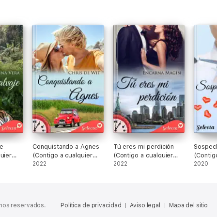
e
Conquistando a Agnes
Tú eres mi perdición
Sospech
uier
(Contigo a cualquier
(Contigo a cualquier
(Contig
hora 16)
2022
hora 17)
2022
hora 1)
2020
chos reservados.
Política de privacidad
Aviso legal
Mapa del sitio