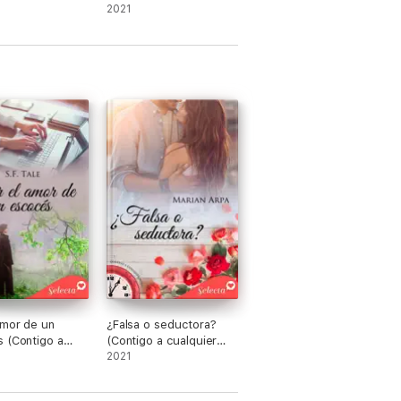
2021
amor de un
¿Falsa o seductora?
 (Contigo a
(Contigo a cualquier
er hora 14)
hora 9)
2021