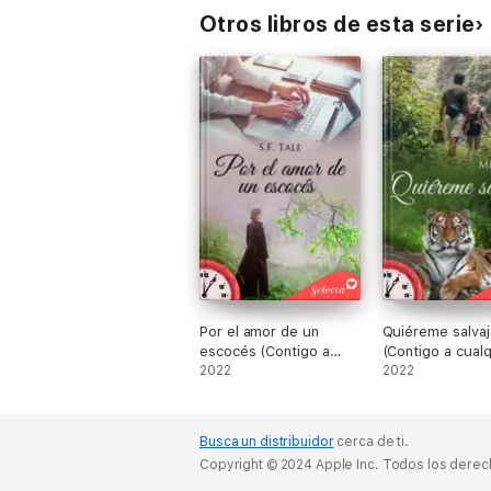
Otros libros de esta serie
Por el amor de un
Quiéreme salvaj
escocés (Contigo a
(Contigo a cualq
cualquier hora 14)
2022
hora 15)
2022
Busca un distribuidor
cerca de ti.
Copyright © 2024 Apple Inc. Todos los dere