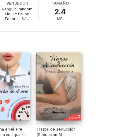
VENDEDOR
TAMAÑO
Penguin Random
2.4
uando Gertru se ponga en contacto con la
House Grupo
Editorial, SAU
MB
siado y que los sentimientos reprimidos
acidad de sorprender a lector, es
a en el aire
Trazos de seducción
o a cualquier
(Seducción 3)