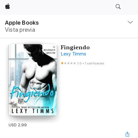
Apple
Navegación
local
Apple Books
-
Vista previa
Abrir
menú
Fingiendo
Lexy Timms
1.0
•
1 calificación
USD 2.99