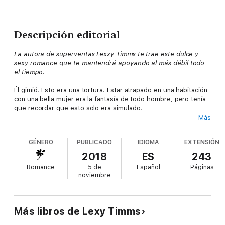
Descripción editorial
La autora de superventas Lexxy Timms te trae este dulce y
sexy romance que te mantendrá apoyando al más débil todo
el tiempo.
Él gimió. Esto era una tortura. Estar atrapado en una habitación
con una bella mujer era la fantasía de todo hombre, pero tenía
que recordar que esto solo era simulado.
Más
Allyson Smith ha estado enamorada de su jefe por años, pero
nunca se ha atrevido a hacer algún movimiento. Cuando se da
GÉNERO
PUBLICADO
IDIOMA
EXTENSIÓN
cuenta de que no tiene con quien asistir a la boda de su
hermano, Allyson le cuenta a su familia una mentira blanca
2018
ES
243
inocente: que ella está saliendo con su jefe.
Romance
5 de
Español
Páginas
Desafortunadamente, su jefe descubre su mentira, e insiste en
noviembre
hacerse pasar por su novio para acompañarla a la boda.
El playboy millonario Dane Prescott siempre lleva alguna nueva
pretendiente del brazo, pero no puede quitarse de la cabeza a
Más libros de Lexy Timms
su asistente Allyson. Trata de luchar contra esa atracción que