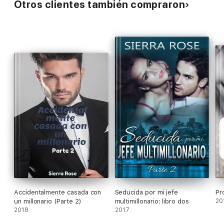
Otros clientes también compraron
Accidentalmente casada con
Seducida por mi jefe
Pr
un millonario (Parte 2)
multimillonario: libro dos
20
2018
2017