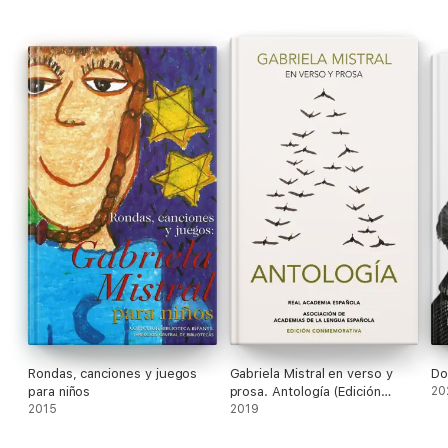
Rondas, canciones y juegos
Gabriela Mistral en verso y
Do
para niños
prosa. Antología (Edición
20
2015
conmemorativa de la RAE y la
2019
ASALE)