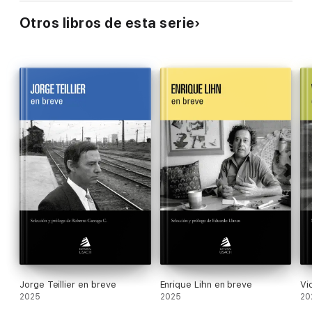
Otros libros de esta serie
Jorge Teillier en breve
Enrique Lihn en breve
Vi
2025
2025
20