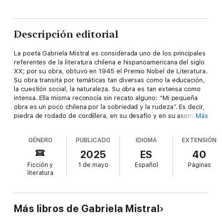
Descripción editorial
La poeta Gabriela Mistral es considerada uno de los principales
referentes de la literatura chilena e hispanoamericana del siglo
XX; por su obra, obtuvo en 1945 el Premio Nobel de Literatura.
Su obra transita por temáticas tan diversas como la educación,
la cuestión social, la naturaleza. Su obra es tan extensa como
intensa. Ella misma reconocía sin recato alguno: “Mi pequeña
obra es un poco chilena por la sobriedad y la rudeza”. Es decir,
piedra de rodado de cordillera, en su desafío y en su asombro,
Más
en su tratamiento de escritura tan reveladora de tema y
lenguaje. Su obra conlleva una profunda valoración de los
GÉNERO
PUBLICADO
IDIOMA
EXTENSIÓN
sentimientos espirituales y humanos, un amor por sus lugares
natales, la tierra campesina y las riquezas vivas de los pueblos
2025
ES
40
americanos. Poesía, en consecuencia, que va de lo legendario a
Ficción y
1 de mayo
Español
Páginas
lo mágico y a lo cósmico.
literatura
Más libros de Gabriela Mistral