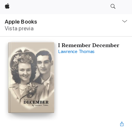
Apple
Navegación
local
Apple Books
-
Vista previa
Abrir
menú
I Remember December
Lawrence Thomas