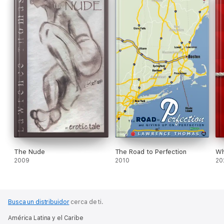
The Nude
The Road to Perfection
Wh
2009
2010
20
Busca un distribuidor
cerca de ti.
América Latina y el Caribe