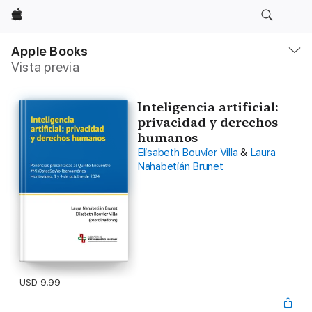
Apple
Navegación
local
Apple Books
-
Vista previa
Abrir
menú
Inteligencia artificial:
privacidad y derechos
humanos
Elisabeth Bouvier Villa
&
Laura
Nahabetián Brunet
USD 9.99