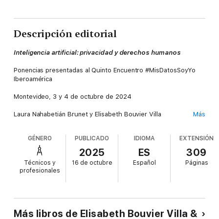
Descripción editorial
Inteligencia artificial: privacidad y derechos humanos
Ponencias presentadas al Quinto Encuentro #MisDatosSoyYo
Iberoamérica
Montevideo, 3 y 4 de octubre de 2024
Laura Nahabetián Brunet y Elisabeth Bouvier Villa
Más
(coordinadoras)
GÉNERO
PUBLICADO
IDIOMA
EXTENSIÓN
Desde el notariado digital hasta la empresa, la ciberseguridad y
la ética algorítmica, las ponencias de este quinto encuentro
2025
ES
309
examinan marcos legales, estándares técnicos, riesgos y
Técnicos y
16 de octubre
Español
Páginas
mejores prácticas para una inteligencia artificial confiable. Las
profesionales
conferencias abordan la primacía de lo humano, la
transparencia, la supervisión humana y la gestión de riesgos,
proponiendo políticas públicas y estrategias normativas que
aseguren innovación responsable. Con casos y reflexiones de
Chile, Uruguay, Panamá, México, Perú y Ecuador, el libro ofrece
Más libros de Elisabeth Bouvier Villa &