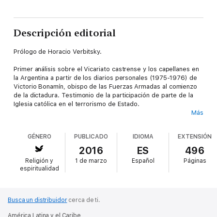
Descripción editorial
Prólogo de Horacio Verbitsky.
Primer análisis sobre el Vicariato castrense y los capellanes en
la Argentina a partir de los diarios personales (1975-1976) de
Victorio Bonamín, obispo de las Fuerzas Armadas al comienzo
de la dictadura. Testimonio de la participación de parte de la
Iglesia católica en el terrorismo de Estado.
Más
"Las Fuerzas Armadas que en 1976 derrocaron a un gobierno
electo para instituir una dictadura sanguinaria recibieron
GÉNERO
PUBLICADO
IDIOMA
EXTENSIÓN
durante las dos décadas previas una formación intensiva en
contrainsurgencia y guerra contrarrevolucionaria, con decisiva
2016
ES
496
influencia de la Iglesia Católica Apostólica Romana, a través de
Religión y
1 de marzo
Español
Páginas
su Vicariato castrense. La única figura que atravesó ese
espiritualidad
período con participación determinante fue el protagonista de
este libro, Victorio Bonamín..."
Del prólogo de HORACIO VERBITSKY
Busca un distribuidor
cerca de ti.
América Latina y el Caribe