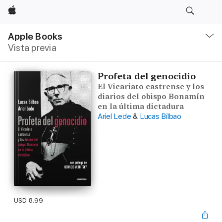
Apple
Navegación
local
Apple Books
-
Vista previa
Abrir
menú
Profeta del genocidio
El Vicariato castrense y los
diarios del obispo Bonamín
en la última dictadura
Ariel Lede
&
Lucas Bilbao
USD 8.99