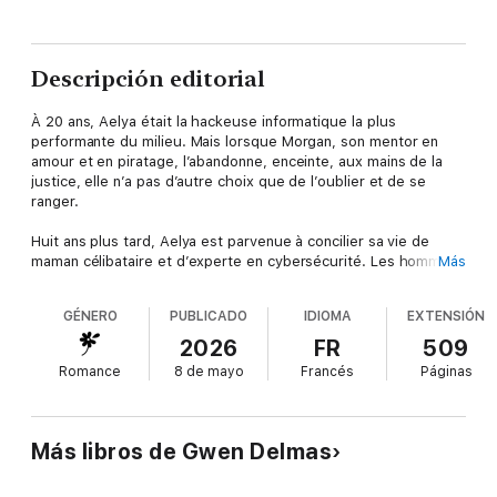
Descripción editorial
À 20 ans, Aelya était la hackeuse informatique la plus
performante du milieu. Mais lorsque Morgan, son mentor en
amour et en piratage, l’abandonne, enceinte, aux mains de la
justice, elle n’a pas d’autre choix que de l’oublier et de se
ranger.
Huit ans plus tard, Aelya est parvenue à concilier sa vie de
maman célibataire et d’experte en cybersécurité. Les hommes
Más
? Ils ne font qu’un passage éclair dans son lit, jamais dans sa
vie. À moins qu’Edme Guipel, cet avocat qu’elle vient de
GÉNERO
PUBLICADO
IDIOMA
EXTENSIÓN
rencontrer, ne remette en question sa ligne de conduite.
2026
FR
509
Entre eux, l’attirance est évidente, le rapprochement aussi, et
Romance
8 de mayo
Francés
Páginas
Aelya est cette fois prête à se laisser de nouveau aller à
l’amour.
Sauf que c’est précisément ce moment qu’a choisi son ex pour
Más libros de Gwen Delmas
refaire surface, avec la ferme intention de récupérer Aelya et
sa fille.