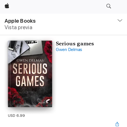
Apple
Navegación
local
Apple Books
-
Vista previa
Abrir
menú
Serious games
Gwen Delmas
USD 6.99