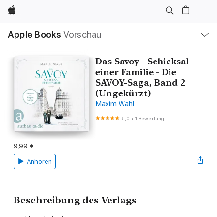
Apple
Lokale
Apple Books
Vorschau
Navigation
Menü
öffnen
Das Savoy - Schicksal
einer Familie - Die
SAVOY-Saga, Band 2
(Ungekürzt)
Maxim Wahl
5,0
•
1 Bewertung
9,99 €
Anhören
Beschreibung des Verlags