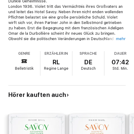
Dunkle Geheimnisse.
London 1936. Violet tritt das Vermächtnis ihres Großvaters an
und leitet das Hotel Savoy. Neben ihren nicht enden wollenden
Pflichten belastet sie eine große persönliche Schuld. Violet
wirft sich vor, ihren Partner John in den Selbstmord getrieben
zu haben. Erst die Begegnung mit dem französischen Adeligen
Omar de la Durbollière scheint ihr neues Glück zu bringen.
Obwohl sie die politischen Veränderungen in Deutschland mit
mehr
Abscheu beobachtet, folgt sie seiner Einladung zu den
Olympischen Sommerspielen. Doch nicht nur auf der Bühne der
GENRE
ERZÄHLER:IN
SPRACHE
DAUER
Weltpolitik, sondern auch im Savoy überschlagen sich
Ereignisse, denen Violet sich nicht entziehen kann.
RL
DE
07:42
Der zweite Band der großen 30er-Jahre-Saga über das
Belletristik
Regine Lange
Deutsch
Std.
Min.
berühmteste Hotel der Welt.
Hörer kauften auch