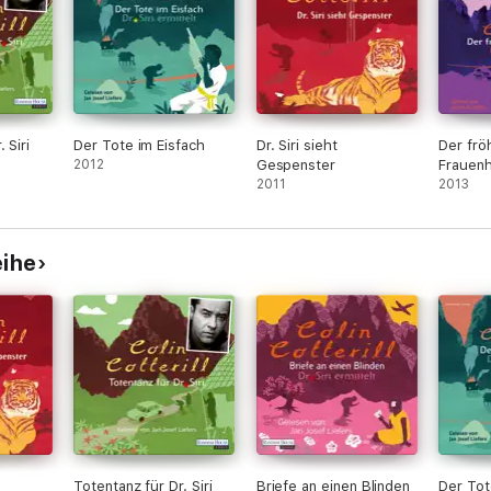
 Siri
Der Tote im Eisfach
Dr. Siri sieht
Der frö
2012
Gespenster
Frauen
2011
2013
eihe
Totentanz für Dr. Siri
Briefe an einen Blinden
Der Tot