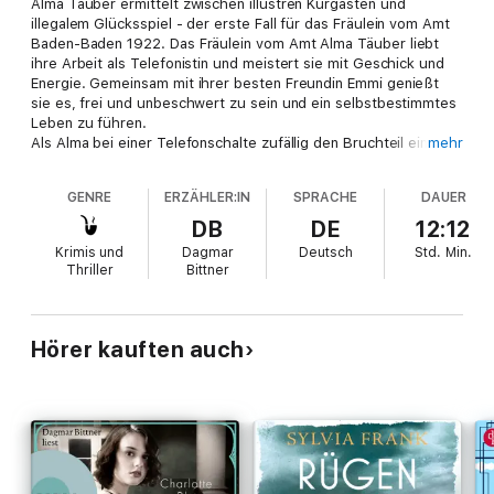
Alma Täuber ermittelt zwischen illustren Kurgästen und
illegalem Glücksspiel - der erste Fall für das Fräulein vom Amt
Baden-Baden 1922. Das Fräulein vom Amt Alma Täuber liebt
ihre Arbeit als Telefonistin und meistert sie mit Geschick und
Energie. Gemeinsam mit ihrer besten Freundin Emmi genießt
sie es, frei und unbeschwert zu sein und ein selbstbestimmtes
Leben zu führen.
Als Alma bei einer Telefonschalte zufällig den Bruchteil eines
mehr
Gesprächs mithört, lässt sie die knarzige Stimme des Anrufers,
die von einem erledigten Auftrag "bei den Kolonnaden" spricht,
GENRE
ERZÄHLER:IN
SPRACHE
DAUER
nicht mehr los. Alma stellt beherzt Nachforschungen an und
findet heraus, dass genau dort eine Frau ermordet
DB
DE
12:12
aufgefunden wurde. Doch bei der Polizei glaubt niemand an
Krimis und
Dagmar
Deutsch
Std.
Min.
einen Zusammenhang zu dem Anruf - außer
Thriller
Bittner
Kommissaranwärter Ludwig Schiller.
In ihrer entschlossenen Art lässt Alma sich nicht beirren und
begibt sich gemeinsam mit Schiller zwischen mondänen
Bäderhotels und illegalen Casinos auf die Spur des Mörders.
Hörer kauften auch