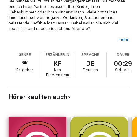
Sie hängen viel zu oft an der Vergangenheit fest. Sie möchten
endlich Ihren Partner loslassen, Ihre Kinder, Ihren
Liebeskummer oder Ihren Kinderwunsch. Vielleicht fällt es
Ihnen auch schwer, negative Gedanken, Situationen und
belastende Gefühle loszulassen. Dabei wollen Sie sich viel
lieber frei und unbelastet fühlen. Aber wie?
mehr
"Get Released!", kann Ihnen dabei helfen, das Loslassen endlich
zuzulassen. Es ist wichtig für Sie zu lernen, dass
GENRE
ERZÄHLER:IN
SPRACHE
DAUER
Veränderungen im Außen nur möglich sind, wenn Sie die
Gedanken dazu in Ihrem Inneren verändern. Mit dieser Hypnose
KF
DE
00:29
werden Sie Schritt für Schritt spüren, wie Sie vom passiven
Ratgeber
Kim
Deutsch
Std.
Min.
Festhalten ins aktive Loslassen übergehen und wie Sie sich
Fleckenstein
unabhängig machen von anderen Menschen, von bisherigen
Gewohnheiten und negativen Gedanken. Sie werden nach und
nach jeden Tag neu ausrichten auf ein Leben frei von Ängsten
und umso mehr Erfüllung.
Hörer kauften auch
Kim Fleckenstein öffnet mit dieser Hypnose das Tor zu Ihrem
Unterbewusstsein, um positive, lebensverändernde
Affirmationen tief darin zu verankern. Mit jeder Wiederholung
verändert sich so Ihre Art zu fühlen, zu denken und zu handeln.
Sie verabschieden sich von einschränkenden Gedanken, können