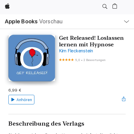
Apple
Lokale
Apple Books
Vorschau
Navigation
Menü
öffnen
Get Released! Loslassen
lernen mit Hypnose
Kim Fleckenstein
5,0
•
2 Bewertungen
6,99 €
Anhören
Beschreibung des Verlags