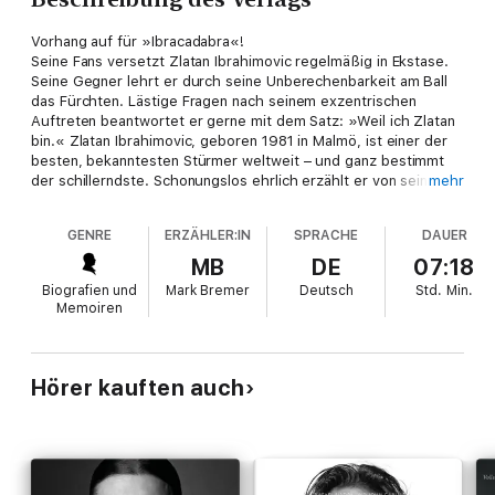
Vorhang auf für »Ibracadabra«!
Seine Fans versetzt Zlatan Ibrahimovic regelmäßig in Ekstase.
Seine Gegner lehrt er durch seine Unberechenbarkeit am Ball
das Fürchten. Lästige Fragen nach seinem exzentrischen
Auftreten beantwortet er gerne mit dem Satz: »Weil ich Zlatan
bin.« Zlatan Ibrahimovic, geboren 1981 in Malmö, ist einer der
besten, bekanntesten Stürmer weltweit – und ganz bestimmt
der schillerndste. Schonungslos ehrlich erzählt er von seinem
mehr
wechselvollen Weg, auf dem er vom kickenden Fahrraddieb in
den Malmöer Ghettos zum bestbezahlten Fußballprofi der Welt
GENRE
ERZÄHLER:IN
SPRACHE
DAUER
wurde.
MB
DE
07:18
Biografien und
Mark Bremer
Deutsch
Std.
Min.
Memoiren
Hörer kauften auch