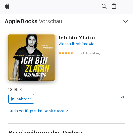
Apple
Lokale
Apple Books
Vorschau
Navigation
Menü
öffnen
Ich bin Zlatan
Zlatan Ibrahimovic
5,0
•
1 Bewertung
13,99 €
Anhören
Auch verfügbar im
Book Store
Beschreibung des Verlags