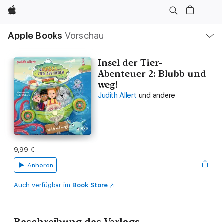
Apple
Lokale
Apple Books
Vorschau
Navigation
Menü
öffnen
Insel der Tier-
Abenteuer 2: Blubb und
weg!
Judith Allert
und andere
9,99 €
Anhören
Auch verfügbar im
Book Store
Beschreibung des Verlags