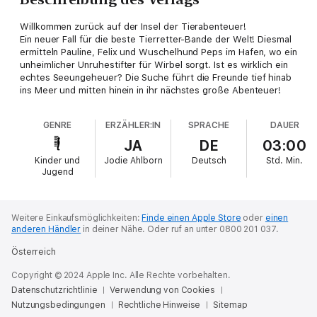
Willkommen zurück auf der Insel der Tierabenteuer!
Ein neuer Fall für die beste Tierretter-Bande der Welt! Diesmal
ermitteln Pauline, Felix und Wuschelhund Peps im Hafen, wo ein
unheimlicher Unruhestifter für Wirbel sorgt. Ist es wirklich ein
echtes Seeungeheuer? Die Suche führt die Freunde tief hinab
ins Meer und mitten hinein in ihr nächstes große Abenteuer!
GENRE
ERZÄHLER:IN
SPRACHE
DAUER
JA
DE
03:00
Kinder und
Jodie Ahlborn
Deutsch
Std.
Min.
Jugend
Weitere Einkaufsmöglichkeiten:
Finde einen Apple Store
oder
einen
anderen Händler
in deiner Nähe.
Oder ruf an unter 0800 201 037.
Österreich
Copyright © 2024 Apple Inc. Alle Rechte vorbehalten.
Datenschutzrichtlinie
Verwendung von Cookies
Nutzungsbedingungen
Rechtliche Hinweise
Sitemap