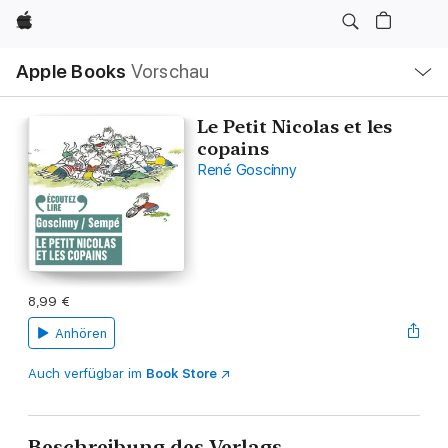
Apple
Lokale
Apple Books
Vorschau
Navigation
Menü
öffnen
Le Petit Nicolas et les
copains
René Goscinny
8,99 €
Anhören
Auch verfügbar im
Book Store
Beschreibung des Verlags