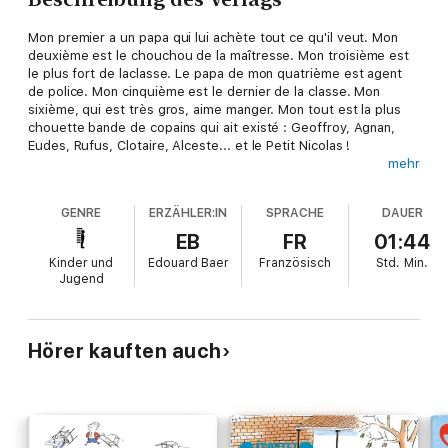
Mon premier a un papa qui lui achète tout ce qu'il veut. Mon
deuxième est le chouchou de la maîtresse. Mon troisième est
le plus fort de laclasse. Le papa de mon quatrième est agent
de police. Mon cinquième est le dernier de la classe. Mon
sixième, qui est très gros, aime manger. Mon tout est la plus
chouette bande de copains qui ait existé : Geoffroy, Agnan,
Eudes, Rufus, Clotaire, Alceste... et le Petit Nicolas !
mehr
Édouard Baer nous entraîne dans les aventures désopilantes
du Petit Nicolas, accompagné d'une musique aussi vive et
GENRE
ERZÄHLER:IN
SPRACHE
DAUER
tendre que les héros de Jean-Jacques Sempé et René
Goscinny.
EB
FR
01:44
Kinder und
Edouard Baer
Französisch
Std.
Min.
Jugend
Hörer kauften auch