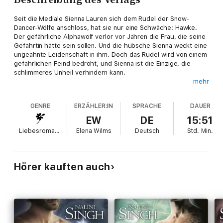
Seit die Mediale Sienna Lauren sich dem Rudel der Snow-
Dancer-Wölfe anschloss, hat sie nur eine Schwäche: Hawke.
Der gefährliche Alphawolf verlor vor Jahren die Frau, die seine
Gefährtin hätte sein sollen. Und die hübsche Sienna weckt eine
ungeahnte Leidenschaft in ihm. Doch das Rudel wird von einem
gefährlichen Feind bedroht, und Sienna ist die Einzige, die
schlimmeres Unheil verhindern kann.
mehr
>> Diese ungekürzte Hörbuch-Fassung genießt du exklusiv nur
bei Audible.
GENRE
ERZÄHLER:IN
SPRACHE
DAUER
EW
DE
15:51
Liebesromane
Elena Wilms
Deutsch
Std.
Min.
Hörer kauften auch