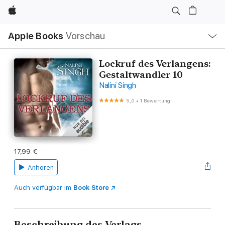
Apple
Lokale
Apple Books
Vorschau
Navigation
Menü
öffnen
Lockruf des Verlangens:
Gestaltwandler 10
Nalini Singh
5,0
•
1 Bewertung
17,99 €
Anhören
Auch verfügbar im
Book Store
Beschreibung des Verlags