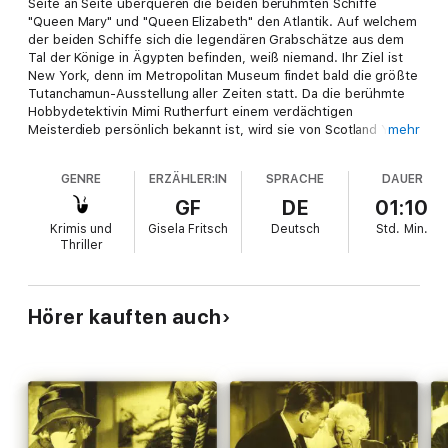
Seite an Seite überqueren die beiden berühmten Schiffe
"Queen Mary" und "Queen Elizabeth" den Atlantik. Auf welchem
der beiden Schiffe sich die legendären Grabschätze aus dem
Tal der Könige in Ägypten befinden, weiß niemand. Ihr Ziel ist
New York, denn im Metropolitan Museum findet bald die größte
Tutanchamun-Ausstellung aller Zeiten statt. Da die berühmte
Hobbydetektivin Mimi Rutherfurt einem verdächtigen
Meisterdieb persönlich bekannt ist, wird sie von Scotland Yard
mehr
unter die Passagiere gemischt. Lange tappt die exzellente
Beobachterin im Dunkeln. Bald aber schwimmt ein Toter im
GENRE
ERZÄHLER:IN
SPRACHE
DAUER
Meer und Miss Rutherfurt ahnt, sich auf ein höchst
gefährliches Abenteuer eingelassen zu haben.
GF
DE
01:10
Krimis und
Gisela Fritsch
Deutsch
Std.
Min.
Thriller
Hörer kauften auch