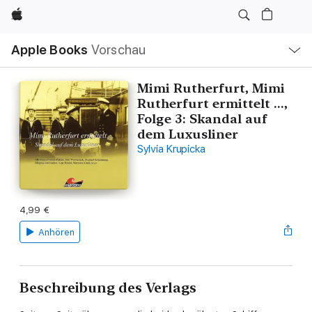
Apple
Lokale
Apple Books
Vorschau
Navigation
Menü
öffnen
Mimi Rutherfurt, Mimi
Rutherfurt ermittelt ...,
Folge 3: Skandal auf
dem Luxusliner
Sylvia Krupicka
4,99 €
Anhören
Beschreibung des Verlags