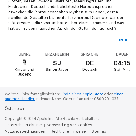
Götter, Riesen, Zwerge, Walküren, Meerjungfrauen und
Eisdrachen. Deutschlands beliebteste Hörbuchsprecher
erwecken die jahrtausendealten Mythen zum Leben, deren
schillernde Gestalten bis heute faszinieren. Doch wer war der
Göttervater Odin? Warum hatte Thor einen Hammer? Und was
hat es mit den magischen Äpfeln der Göttin Idun auf sich?
mehr
Der facettenreiche Sagenschatz - neu erzählt von Sybil Gräfin
Schönfeldt und atmosphärisch gelesen von Cathlen Gawlich,
GENRE
ERZÄHLER:IN
SPRACHE
DAUER
Simon Jäger, Stefan Kaminski, David Nathan, Melanie Pukaß und
Oliver Rohrbeck.
SJ
DE
04:15
Kinder und
Simon Jäger
Deutsch
Std.
Min.
Jugend
Weitere Einkaufsmöglichkeiten:
Finde einen Apple Store
oder
einen
anderen Händler
in deiner Nähe.
Oder ruf an unter 0800 201 037.
Österreich
Copyright © 2024 Apple Inc. Alle Rechte vorbehalten.
Datenschutzrichtlinie
Verwendung von Cookies
Nutzungsbedingungen
Rechtliche Hinweise
Sitemap