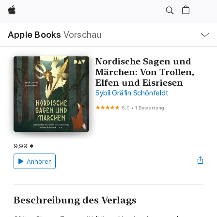
Apple
Lokale
Apple Books
Vorschau
Navigation
Menü
öffnen
Nordische Sagen und
Märchen: Von Trollen,
Elfen und Eisriesen
Sybil Gräfin Schönfeldt
5,0
•
1 Bewertung
9,99 €
Anhören
Beschreibung des Verlags