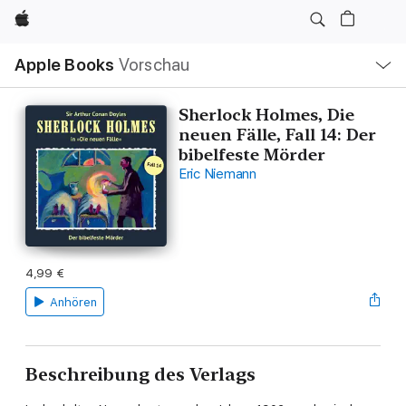
Apple
Lokale
Apple Books
Vorschau
Navigation
Menü
öffnen
Sherlock Holmes, Die
neuen Fälle, Fall 14: Der
bibelfeste Mörder
Eric Niemann
4,99 €
Anhören
Beschreibung des Verlags