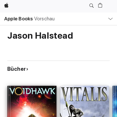
Apple
Lokale
Apple Books
Vorschau
Navigation
Menü
öffnen
Jason Halstead
Bücher