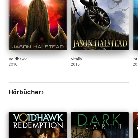
Voidhawk
Vitalis
In
2016
2015
20
Hörbücher