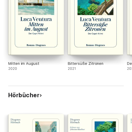
Mitten im August
Bittersüße Zitronen
De
2020
2021
20
Hörbücher