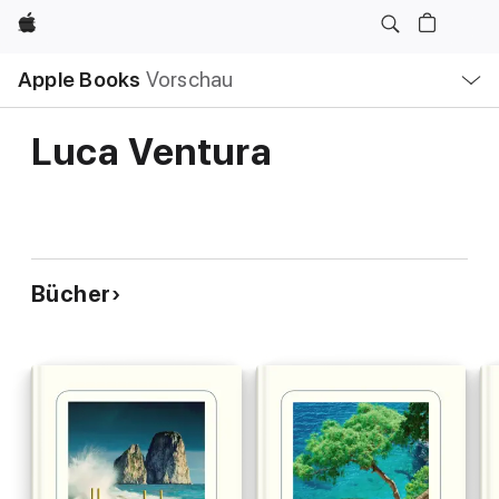
Apple
Lokale
Apple Books
Vorschau
Navigation
Menü
öffnen
Luca Ventura
Bücher