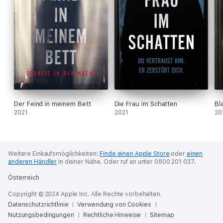
Der Feind in meinem Bett
Die Frau im Schatten
Bl
2021
2021
20
Weitere Einkaufsmöglichkeiten:
Finde einen Apple Store
oder
einen
anderen Händler
in deiner Nähe.
Oder ruf an unter 0800 201 037.
Österreich
Copyright © 2024 Apple Inc. Alle Rechte vorbehalten.
Datenschutzrichtlinie
Verwendung von Cookies
Nutzungsbedingungen
Rechtliche Hinweise
Sitemap