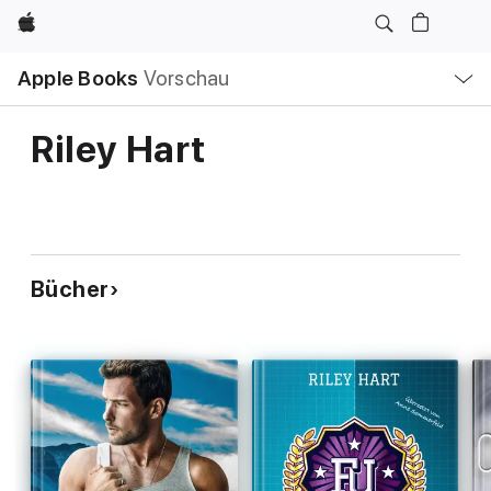
Apple
Lokale
Apple Books
Vorschau
Navigation
Menü
öffnen
Riley Hart
Bücher