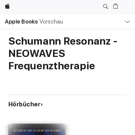
Apple
Lokale
Apple Books
Vorschau
Navigation
Menü
öffnen
Schumann Resonanz -
NEOWAVES
Frequenztherapie
Hörbücher