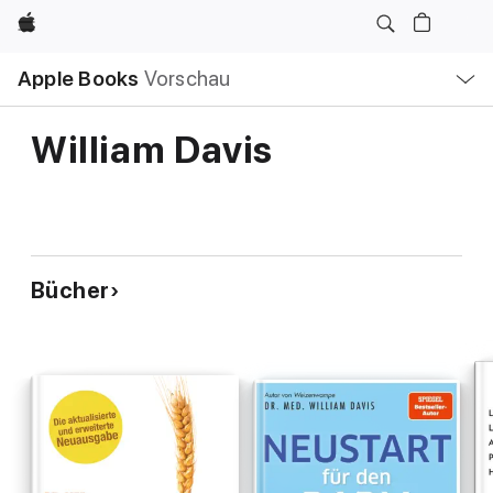
Apple
Lokale
Apple Books
Vorschau
Navigation
Menü
öffnen
William Davis
Bücher