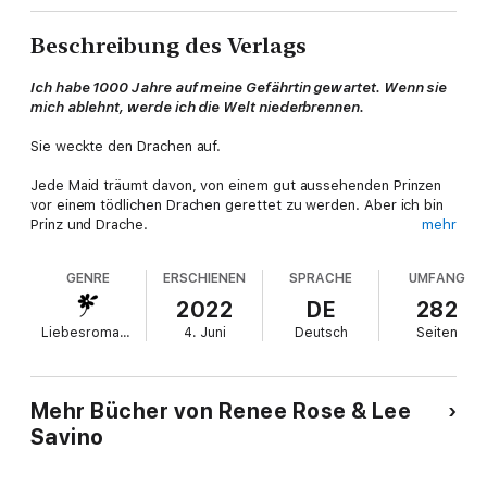
Beschreibung des Verlags
Ich habe 1000 Jahre auf meine Gefährtin gewartet. Wenn sie
mich ablehnt, werde ich die Welt niederbrennen.
Sie weckte den Drachen auf.
Jede Maid träumt davon, von einem gut aussehenden Prinzen
vor einem tödlichen Drachen gerettet zu werden. Aber ich bin
Prinz und Drache.
mehr
Uralte Balzrituale verlangen, dass ich meine Braut entführe. Sie
GENRE
ERSCHIENEN
SPRACHE
UMFANG
in meinem hohen Turm einsperre. Ihr meine Schätze, meine
gewaltigen Ländereien und Armeen zeige.
2022
DE
282
Liebesromane
4. Juni
Deutsch
Seiten
Ich habe all das getan und dennoch lehnt sie mich ab. Sie sagt,
sie sieht sich nicht mit einem Mann, der noch immer denkt,
dass Istanbul Konstantinopel ist.
Mehr Bücher von Renee Rose & Lee
Ich muss sie umwerben und weiß nicht wie. Doch unter meinem
Savino
schlagenden Menschenherz schläft ein Drache. Und wenn er
erwacht, kann ihn niemand daran hindern, die Welt zu
zerstören.