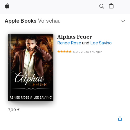
Apple
Lokale
Apple Books
Vorschau
Navigation
Menü
öffnen
Alphas Feuer
Renee Rose
und
Lee Savino
5,0
•
2 Bewertungen
7,99 €