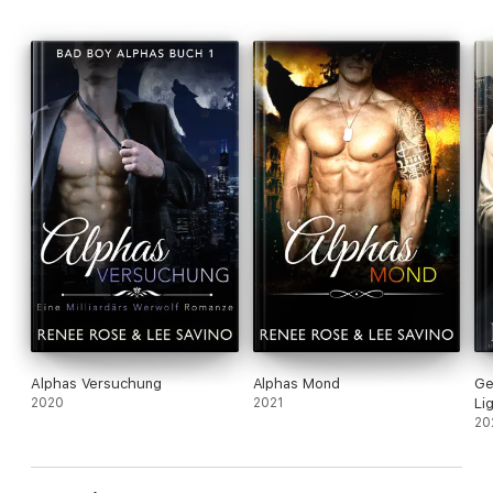
Niemand außer
ihr
.
Alphas Versuchung
Alphas Mond
Ge
2020
2021
Li
20