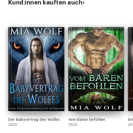
Kund:innen kauften auch
Der Babyvertrag des Wolfes
Vom Bären befohlen
En
2020
2020
20