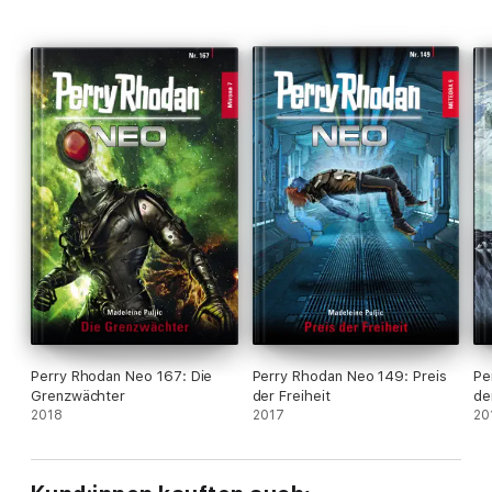
Wissenschaftlerin muss sich einer gefährlichen Gegnerin
stellen: Sie wird eine Gefangene der SKLAVEN DER INSEL ...
Perry Rhodan Neo 167: Die
Perry Rhodan Neo 149: Preis
Pe
Grenzwächter
der Freiheit
de
2018
2017
20