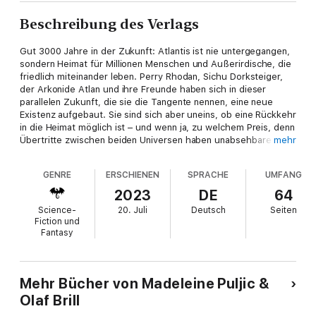
Beschreibung des Verlags
Gut 3000 Jahre in der Zukunft: Atlantis ist nie untergegangen,
sondern Heimat für Millionen Menschen und Außerirdische, die
friedlich miteinander leben. Perry Rhodan, Sichu Dorksteiger,
der Arkonide Atlan und ihre Freunde haben sich in dieser
parallelen Zukunft, die sie die Tangente nennen, eine neue
Existenz aufgebaut. Sie sind sich aber uneins, ob eine Rückkehr
in die Heimat möglich ist – und wenn ja, zu welchem Preis, denn
Übertritte zwischen beiden Universen haben unabsehbare
mehr
Konsequenzen.
GENRE
ERSCHIENEN
SPRACHE
UMFANG
Insbesondere Atlan leidet darunter, dass Arkoniden – genau wie
Menschen – in der Tangente nur eine Nebenrolle spielen. Er
2023
DE
64
hintergeht Rhodan und geht eigene Wege, weil er hofft, Arkon
Science-
20. Juli
Deutsch
Seiten
auf diesem Weg zu neuer Macht zu verhelfen.
Fiction und
Fantasy
Er stattet sich mit Artefakten aus dem geheimen Arsenal eines
Ritters der Tiefe aus und fliegt die Heimatwelt der Kol Mani an,
dem wichtigsten Volk der Tangente. Von dort aus will er in das
ursprüngliche Universum wechseln.
Mehr Bücher von Madeleine Puljic &
Olaf Brill
Verfolgt wir er dabei von Sichu Dorksteiger. Die