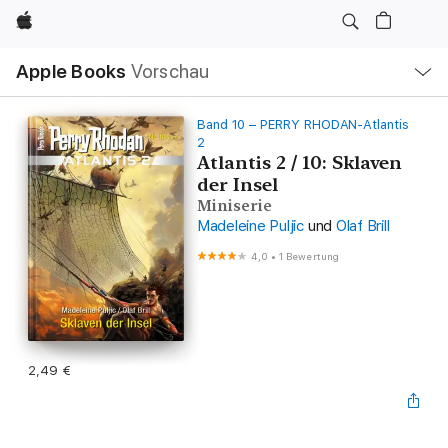
Apple
Lokale
Apple Books
Vorschau
Navigation
Menü
öffnen
Band 10 – PERRY RHODAN-Atlantis
2
Atlantis 2 / 10: Sklaven
der Insel
Miniserie
Madeleine Puljic
und
Olaf Brill
4,0
•
1 Bewertung
2,49 €