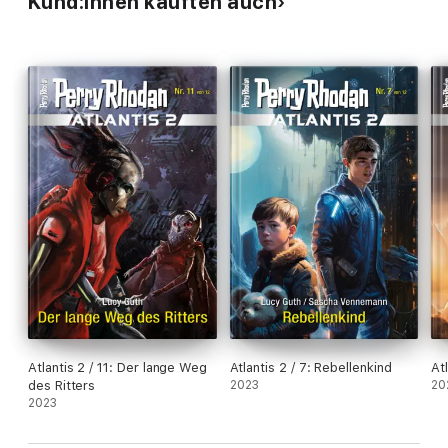
Kund:innen kauften auch
Atlantis 2 / 11: Der lange Weg
Atlantis 2 / 7: Rebellenkind
At
des Ritters
2023
20
2023