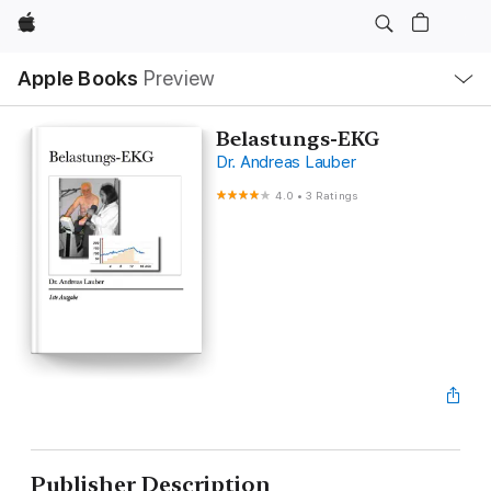
Apple
Local
Apple Books
Preview
Nav
Open
Menu
Belastungs-EKG
Dr. Andreas Lauber
4.0
•
3 Ratings
Publisher Description