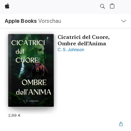
Apple
Lokale
Apple Books
Vorschau
Navigation
Menü
öffnen
Cicatrici del Cuore,
Ombre dell’Anima
C. S. Johnson
2,99 €