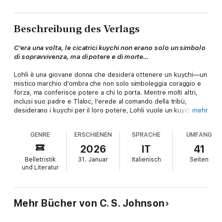
Beschreibung des Verlags
C'era una volta, le cicatrici kuychi non erano solo un simbolo
di sopravvivenza, ma di potere e di morte…
Lohli è una giovane donna che desidera ottenere un kuychi—un
mistico marchio d'ombra che non solo simboleggia coraggio e
forza, ma conferisce potere a chi lo porta. Mentre molti altri,
inclusi suo padre e Tlaloc, l'erede al comando della tribù,
desiderano i kuychi per il loro potere, Lohli vuole un kuychi per
mehr
ritrovare sua sorella, Lokan, misteriosamente scomparsa.
GENRE
ERSCHIENEN
SPRACHE
UMFANG
Con l'aiuto inaspettato di Wayron, un giovane uomo il cui
passato è segnato da segreti, Lohli deve scoprire le dure verità
2026
IT
41
e l'oscurità nascosta nel suo mondo.
Belletristik
31. Januar
Italienisch
Seiten
und Literatur
Alla fine, deve scoprire cosa richiede il vero coraggio—e fino a
dove è disposta ad arrivare per salvare coloro che ama.
Con numerosi colpi di scena, sorprese e dolcezza,
Cicatrici
Mehr Bücher von C. S. Johnson
del Cuore, Ombre dell'Anima
è un breve racconto dark
fantasy dell'autrice pluripremiata ed eclettica C. S.