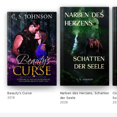
Johnson.
Beauty's Curse
Narben des Herzens, Schatten
Ci
2016
der Seele
So
2026
20