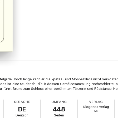
felgilde. Doch lange kann er die ›pâtés‹ und Monbazillacs nicht verkosten
eds ist eine Studentin, die in dessen Gemäldesammlung recherchierte, 
r führt Bruno zum Schloss einer berühmten Tänzerin und Résistance-Hel
SPRACHE
UMFANG
VERLAG
Diogenes Verlag
DE
448
AG
Deutsch
Seiten