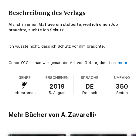
Beschreibung des Verlags
Als ich in einen Mafiaverein stolperte, weil ich einen Job
brauchte, suchte ich Schutz.
Ich wusste nicht, dass ich Schutz vor ihm brauchte.
Conor O' Callahan war genau die Art von Gefahr, die ich zu
mehr
vermeiden versuchte. Er war schön wie die Sünde und einen
Tick heißer als Hades, aber da endete der Zauber. Er war auch
GENRE
ERSCHIENEN
SPRACHE
UMFANG
zynisch, kalt und wirklich launisch.
2019
DE
350
Liebesromane
5. August
Deutsch
Seiten
Du kannst dir also meine Überraschung vorstellen, als er mir
den Vorschlag machte, ihn zu heiraten oder mein Leben zu
verlieren.
Mehr Bücher von A. Zavarelli
Schlimme Zeiten erfordern drastische Maßnahmen. Ich habe
gelernt, das zu tun, was nötig ist, um in dieser Welt zu
überleben, und dazu gehört auch, einen Gangster zu heiraten.