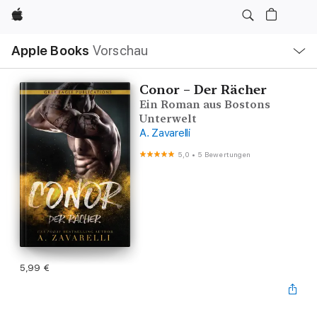
Apple
Lokale
Apple Books
Vorschau
Navigation
Menü
öffnen
Conor – Der Rächer
Ein Roman aus Bostons
Unterwelt
A. Zavarelli
5,0
•
5 Bewertungen
5,99 €