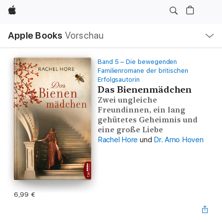
Apple
Lokale
Apple Books
Vorschau
Navigation
Menü
öffnen
Band 5 – Die bewegenden
Familienromane der britischen
Erfolgsautorin
Das Bienenmädchen
Zwei ungleiche
Freundinnen, ein lang
gehütetes Geheimnis und
eine große Liebe
Rachel Hore
und
Dr. Arno Hoven
6,99 €