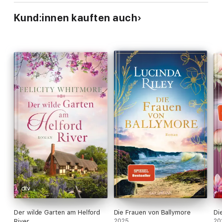
Kund:innen kauften auch
Der wilde Garten am Helford
Die Frauen von Ballymore
Di
River
2025
20