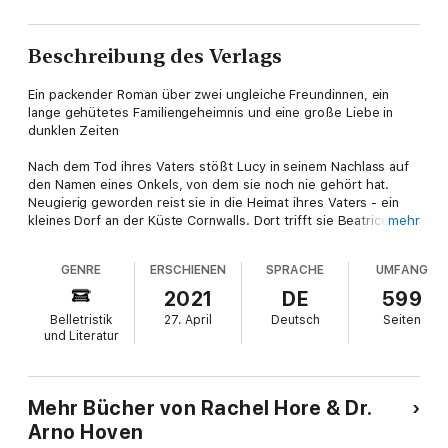
Beschreibung des Verlags
Ein packender Roman über zwei ungleiche Freundinnen, ein
lange gehütetes Familiengeheimnis und eine große Liebe in
dunklen Zeiten
Nach dem Tod ihres Vaters stößt Lucy in seinem Nachlass auf
den Namen eines Onkels, von dem sie noch nie gehört hat.
Neugierig geworden reist sie in die Heimat ihres Vaters - ein
kleines Dorf an der Küste Cornwalls. Dort trifft sie Beatrice,
mehr
eine alte Frau, die Lucys Familie gut kannte. Beatrice hat eine
unglaubliche Geschichte zu erzählen - eine Geschichte über
GENRE
ERSCHIENEN
SPRACHE
UMFANG
wahre Liebe, Mut und Verrat. Ihre Erzählungen aus der
Vergangenheit offenbaren Lucy ein Geheimnis, das alles
2021
DE
599
verändert ...
Belletristik
27. April
Deutsch
Seiten
und Literatur
Für Leserinnen von Lucinda Riley, Kate Morton und Elaine
Winter.
Weitere Romane von Rachel Hore bei beHEARTBEAT: Das Haus
Mehr Bücher von Rachel Hore & Dr.
der Träume. Der Garten der Erinnerung. Das Erbe des
Arno Hoven
Glasmalers. Die Karte des Himmels. Jene Jahre in Paris.