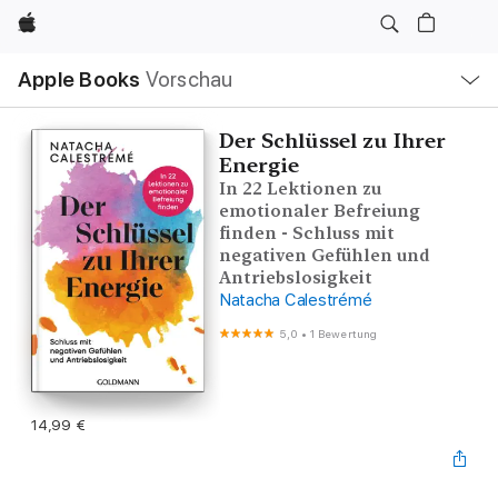
Apple
Lokale
Apple Books
Vorschau
Navigation
Menü
öffnen
Der Schlüssel zu Ihrer
Energie
In 22 Lektionen zu
emotionaler Befreiung
finden - Schluss mit
negativen Gefühlen und
Antriebslosigkeit
Natacha Calestrémé
5,0
•
1 Bewertung
14,99 €