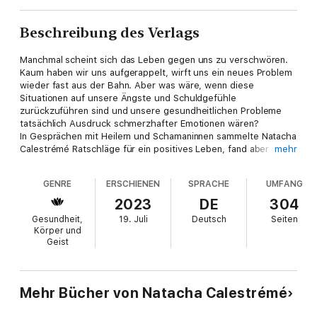
Beschreibung des Verlags
Manchmal scheint sich das Leben gegen uns zu verschwören.
Kaum haben wir uns aufgerappelt, wirft uns ein neues Problem
wieder fast aus der Bahn. Aber was wäre, wenn diese
Situationen auf unsere Ängste und Schuldgefühle
zurückzuführen sind und unsere gesundheitlichen Probleme
tatsächlich Ausdruck schmerzhafter Emotionen wären?
In Gesprächen mit Heilern und Schamaninnen sammelte Natacha
Calestrémé Ratschläge für ein positives Leben, fand aber nie
mehr
Zugang zu den spirituellen Praktiken. Nach persönlichen
Schicksalsschlägen entdeckte sie die Techniken dieser etwas
GENRE
ERSCHIENEN
SPRACHE
UMFANG
ungewöhnlichen Therapeuten wieder und probierte sie aus.
Das Ergebnis sind 22 Energieprotokolle, die Ihr Leben
2023
DE
304
verändern werden. Befreien auch Sie sich von Ihren
Gesundheit,
19. Juli
Deutsch
Seiten
schmerzhaften Emotionen. Verbinden Sie sich wieder mit Ihrer
Körper und
inneren Kraft. Entdecken Sie die Schlüssel zu Ihrer Energie!
Geist
Mehr Bücher von Natacha Calestrémé