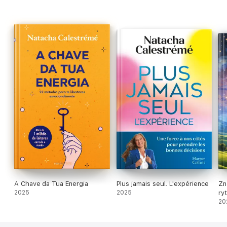
A Chave da Tua Energia
Plus jamais seul. L'expérience
Zn
2025
2025
ry
dz
20