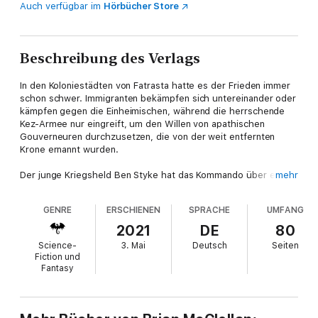
Auch verfügbar im
Hörbücher Store
Beschreibung des Verlags
In den Koloniestädten von Fatrasta hatte es der Frieden immer
schon schwer. Immigranten bekämpfen sich untereinander oder
kämpfen gegen die Einheimischen, während die herrschende
Kez-Armee nur eingreift, um den Willen von apathischen
Gouverneuren durchzusetzen, die von der weit entfernten
Krone ernannt wurden.
Der junge Kriegsheld Ben Styke hat das Kommando über eine
mehr
Garnison von Kolonisten in einem verschlafenen
Grenzstädtchen. Als der grausame Bruder des Gouverneurs
GENRE
ERSCHIENEN
SPRACHE
UMFANG
dort die Nacht verbringt, zwingen die wachsenden Spannungen
zwischen den Parteien Styke dazu, die Bewohner seiner Stadt
2021
DE
80
in einer brutalen Eskalation zu beschützen, die droht, alles –
Science-
3. Mai
Deutsch
Seiten
und jeden – zu vernichten, für das er jemals gekämpft hat.
Fiction und
Fantasy
Die fantastische Romansaga wird derzeit als TV-Serie
umgesetzt.