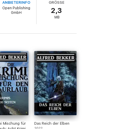
ANBIETERINFO
GRÖSSE
Open Publishing
2,3
GmbH
MB
mi Mischung für
Das Reich der Elben
aub: Acht Krimis
2022