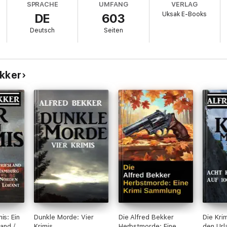
SPRACHE
UMFANG
VERLAG
Uksak E-Books
DE
603
Deutsch
Seiten
ekker
boten
is: Ein
Dunkle Morde: Vier
Die Alfred Bekker
Die Kri
land /
Krimis
Herbstmorde: Eine
den Url