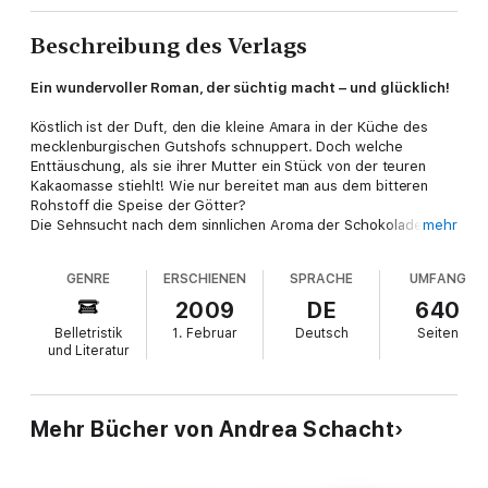
Beschreibung des Verlags
Ein wundervoller Roman, der süchtig macht – und glücklich!
Köstlich ist der Duft, den die kleine Amara in der Küche des
mecklenburgischen Gutshofs schnuppert. Doch welche
Enttäuschung, als sie ihrer Mutter ein Stück von der teuren
Kakaomasse stiehlt! Wie nur bereitet man aus dem bitteren
Rohstoff die Speise der Götter?
Die Sehnsucht nach dem sinnlichen Aroma der Schokolade
mehr
weist Amara unbeirrbar ihren Weg als Zuckerbäckerin. Immer
wieder lässt das Schicksal sie seine Launen spüren, doch
GENRE
ERSCHIENEN
SPRACHE
UMFANG
Amara begegnet Gefährten, die wie sie der Leidenschaft für
die exotische Kakaofrucht verfallen sind. Zu Beginn des 19.
2009
DE
640
Jahrhunderts dringen Technik und Wissenschaft unaufhaltsam
Belletristik
1. Februar
Deutsch
Seiten
in den Alltag der Menschen vor. Und in der Morgenröte der
und Literatur
Industrialisierung sieht sich Amara vor dem Ziel ihrer Träume:
dem vollendeten Geschmack der Schokolade.
Mehr Bücher von Andrea Schacht