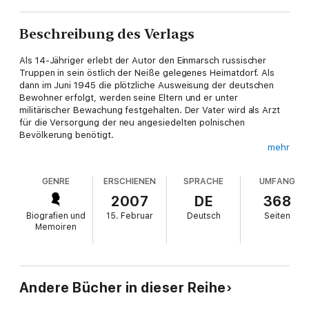
Beschreibung des Verlags
Als 14-Jähriger erlebt der Autor den Einmarsch russischer
Truppen in sein östlich der Neiße gelegenes Heimatdorf. Als
dann im Juni 1945 die plötzliche Ausweisung der deutschen
Bewohner erfolgt, werden seine Eltern und er unter
militärischer Bewachung festgehalten. Der Vater wird als Arzt
für die Versorgung der neu angesiedelten polnischen
Bevölkerung benötigt.
mehr
Bei diesem Bericht handelt es sich um ein erschütterndes
autobiografisches Zeitdokument. Der Kampf ums Überleben,
GENRE
ERSCHIENEN
SPRACHE
UMFANG
der Schrecken und die Schikanen, denen die Familie ausgesetzt
war, werden auf ergreifende Weise dargestellt.
2007
DE
368
Biografien und
15. Februar
Deutsch
Seiten
Memoiren
Andere Bücher in dieser Reihe