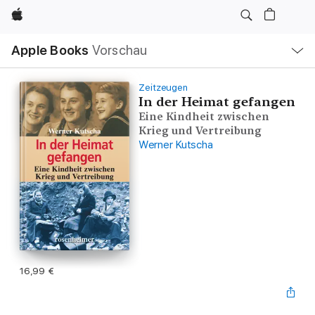
Apple
Lokale
Apple Books
Vorschau
Navigation
Menü
öffnen
Zeitzeugen
In der Heimat gefangen
Eine Kindheit zwischen
Krieg und Vertreibung
Werner Kutscha
16,99 €