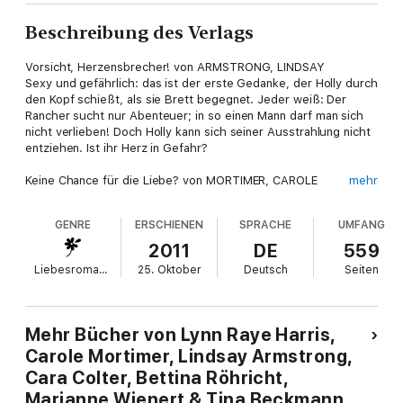
Beschreibung des Verlags
Vorsicht, Herzensbrecher! von ARMSTRONG, LINDSAY
Sexy und gefährlich: das ist der erste Gedanke, der Holly durch
den Kopf schießt, als sie Brett begegnet. Jeder weiß: Der
Rancher sucht nur Abenteuer; in so einen Mann darf man sich
nicht verlieben! Doch Holly kann sich seiner Ausstrahlung nicht
entziehen. Ist ihr Herz in Gefahr?
Keine Chance für die Liebe? von MORTIMER, CAROLE
mehr
Romantische Weihnachtszeit? Jonas hält nichts von solcher
Gefühlsduselei. Deshalb weiß der reiche Makler auch: Mary
GENRE
ERSCHIENEN
SPRACHE
UMFANG
fasziniert ihn nur, weil sie ihm ihr Haus nicht verkaufen will. Mit
Liebe hat das nichts zu tun! Doch im Kerzenschein des Heiligen
2011
DE
559
Abends kommen ihm erste Zweifel …
Liebesromane
25. Oktober
Deutsch
Seiten
Ein geheimnisvoller Geliebter von COLTER, CARA
So romantisch sich der Advent in der kleinen Stadt präsentiert,
so abweisend ist der reiche Geschäftsmann Morgan
Mehr Bücher von Lynn Raye Harris,
gegenüber. Dabei ahnt sie, dass Nate sie mag! Doch er verbirgt
Carole Mortimer, Lindsay Armstrong,
etwas vor ihr. Wenn sie mit ihm ein Fest der Liebe feiern will,
Cara Colter, Bettina Röhricht,
muss sie sein Geheimnis lüften …
Marianne Wienert & Tina Beckmann