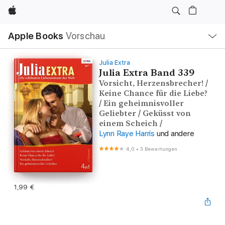
Apple
Lokale
Apple Books
Vorschau
Navigation
Menü
öffnen
Julia Extra
Julia Extra Band 339
Vorsicht, Herzensbrecher! /
Keine Chance für die Liebe?
/ Ein geheimnisvoller
Geliebter / Geküsst von
einem Scheich /
Lynn Raye Harris
und andere
4,0
•
3 Bewertungen
1,99 €