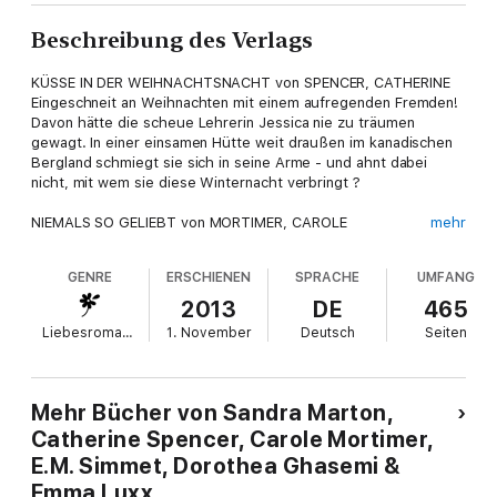
Beschreibung des Verlags
KÜSSE IN DER WEIHNACHTSNACHT von SPENCER, CATHERINE
Eingeschneit an Weihnachten mit einem aufregenden Fremden!
Davon hätte die scheue Lehrerin Jessica nie zu träumen
gewagt. In einer einsamen Hütte weit draußen im kanadischen
Bergland schmiegt sie sich in seine Arme - und ahnt dabei
nicht, mit wem sie diese Winternacht verbringt ?
NIEMALS SO GELIEBT von MORTIMER, CAROLE
mehr
Es soll eine ausgelassene Weihnachtsparty gewesen sein -
doch Lilli kann sich an nichts erinnern! Hat sie sich tatsächlich
GENRE
ERSCHIENEN
SPRACHE
UMFANG
von Patrick verführen lassen? Schließlich findet sie den
Millionär unfassbar sexy! Oder behauptet er das nur, weil er der
2013
DE
465
Feind ihres Vaters ist?
Liebesromane
1. November
Deutsch
Seiten
WINTERMÄRCHEN IN NEW YORK von MARTON, SANDRA
Zum Fest der Liebe in die City? Darauf würde Tally gerne
verzichten. Aber wenn sie ihre Firma retten will, muss sie für
Mehr Bücher von Sandra Marton,
ihren Ex-Geliebten Dante arbeiten - und sogar bei ihm wohnen!
Catherine Spencer, Carole Mortimer,
Nur eines darf er nie erfahren: Jedes Lachen ihrer süßen
E.M. Simmet, Dorothea Ghasemi &
Tochter erinnert sie an ihn ?
Emma Luxx