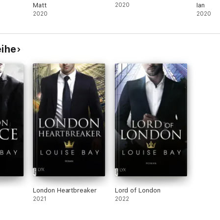
Matt
2020
Ian
2020
2020
eihe
London Heartbreaker
Lord of London
2021
2022