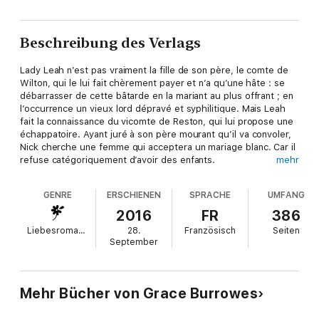
Beschreibung des Verlags
Lady Leah n’est pas vraiment la fille de son père, le comte de
Wilton, qui le lui fait chèrement payer et n’a qu’une hâte : se
débarrasser de cette bâtarde en la mariant au plus offrant ; en
l’occurrence un vieux lord dépravé et syphilitique. Mais Leah
fait la connaissance du vicomte de Reston, qui lui propose une
échappatoire. Ayant juré à son père mourant qu’il va convoler,
Nick cherche une femme qui acceptera un mariage blanc. Car il
refuse catégoriquement d’avoir des enfants.
mehr
Leur union est célébrée. Bien vite, l’amour fleurit entre eux, et
Leah, torturée, se jure de percer le secret de cet époux
GENRE
ERSCHIENEN
SPRACHE
UMFANG
énigmatique qui, tout en la désirant, s’obstine à leur interdire
tout droit au bonheur.
2016
FR
386
Liebesromane
28.
Französisch
Seiten
September
Mehr Bücher von Grace Burrowes