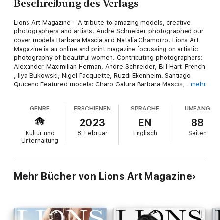
Beschreibung des Verlags
Lions Art Magazine - A tribute to amazing models, creative
photographers and artists. Andre Schneider photographed our
cover models Barbara Mascia and Natalia Chamorro. Lions Art
Magazine is an online and print magazine focussing on artistic
photography of beautiful women. Contributing photographers:
Alexander-Maximilian Herman, Andre Schneider, Bill Hart-French
, Ilya Bukowski, Nigel Pacquette, Ruzdi Ekenheim, Santiago
Quiceno Featured models: Charo Galura Barbara Mascia, Julia
mehr
Yaroshenko, Laura Howard, Maria Demina, Maria Klepchenko,
Natalia Chamorro, Stephanie del Toro.
GENRE
ERSCHIENEN
SPRACHE
UMFANG
2023
EN
88
Kultur und
8. Februar
Englisch
Seiten
Unterhaltung
Mehr Bücher von Lions Art Magazine