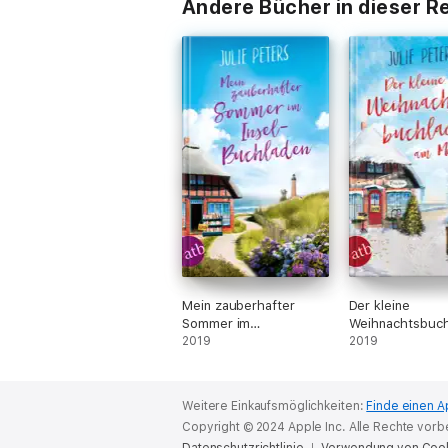
Andere Bücher in dieser R
Mein zauberhafter
Der kleine
Sommer im
Weihnachtsbuch
Inselbuchladen
2019
am Meer
2019
Weitere Einkaufsmöglichkeiten:
Finde einen A
Copyright © 2024 Apple Inc. Alle Rechte vorb