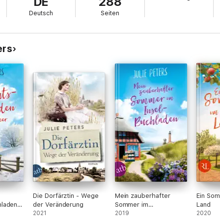
DE
288
Deutsch
Seiten
ers
Die Dorfärztin - Wege
Mein zauberhafter
Ein Som
laden
der Veränderung
Sommer im
Land
2021
Inselbuchladen
2019
2020