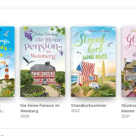
e
Die kleine Pension im
Strandkorbsommer
Glücks
m
Weinberg
2022
kleinen
2023
Mühle
2021