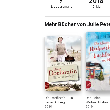
2018
Liebesromane
18. Mai
Mehr Bücher von Julie Pet
Die Dorfärztin - Ein
Der kleine
neuer Anfang
Weihnachtsbuch
2020
am Meer
2019