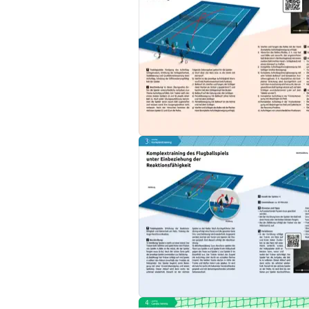
dargestellt und beschrieben.
#Komplex
Die Komplexität der Sportart erfordert ein
seine Anwendung.
#Cardio
Für die entsprechenden Altersgruppen werden
wirksames Herz-Kreislauf-Training illustriert