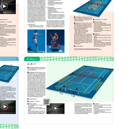
e optimale Verknüpfung koordinativer, technischer, taktischer und mentale
 aus der Kombi­nation von Spaß, Kondition, Koor­dination und Racketball­s
.