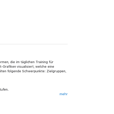
men, die im täglichen Training für
rafiken ­visualisiert, welche eine
alten folgende Schwerpunkte: Zielgruppen,
tufen.
mehr
 für Training und Wettkampf grafisch