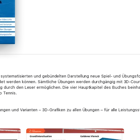
 systematisierten und gebündelten Darstellung neue Spiel- und Übungsfor
det werden können. Sämtliche Übungen werden durchgängig mit 3D-Court-G
g durch den Leser ermöglichen. Die vier Hauptkapitel des Buches beinh
o Tennis.
ngen und Varianten – 3D-Grafiken zu allen Übungen – für alle Leistungss
ationen im Tennis werden neue Trainingsformen (Übungs- und Spielformen)