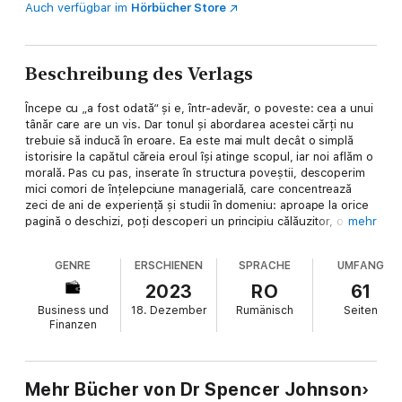
Auch verfügbar im
Hörbücher Store
Beschreibung des Verlags
Începe cu „a fost odată“ și e, într-adevăr, o poveste: cea a unui
tânăr care are un vis. Dar tonul și abordarea acestei cărți nu
trebuie să inducă în eroare. Ea este mai mult decât o simplă
istorisire la capătul căreia eroul își atinge scopul, iar noi aflăm o
morală. Pas cu pas, inserate în structura poveștii, descoperim
mici comori de înțe­lepciune managerială, care concentrează
zeci de ani de experiență și studii în domeniu: aproape la orice
pagină o deschizi, poți descoperi un principiu călăuzitor, o
mehr
concluzie formulată clar și ușor de memorat. Chiar și acolo
unde sunt cifre – fiindcă, știm cu toții, puțini sunt cei cărora le
GENRE
ERSCHIENEN
SPRACHE
UMFANG
plac cifrele.
2023
RO
61
O continuare, așa cum o arată și titlul, a bestsellerului „Manager
Business und
18. Dezember
Rumänisch
Seiten
la Minut”, „Noul Manager la Minut” este o poveste pe alocuri
Finanzen
amuzantă, căreia nu-i lipsește suspansul, dar, în primul rând, un
ghid practic destinat celor care aspiră la mult râvnitul post de
conducere. Din el înveți cum să-ți economisești timpul și
energia și cum să relaționezi cu ceilalți astfel încât să aveți cu
Mehr Bücher von Dr Spencer Johnson
toții de câștigat.Începe cu „a fost odată“ și e, într-adevăr, o