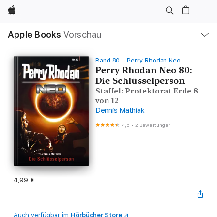
Apple
Lokale
Apple Books
Vorschau
Navigation
Menü
öffnen
Band 80 – Perry Rhodan Neo
Perry Rhodan Neo 80:
Die Schlüsselperson
Staffel: Protektorat Erde 8
von 12
Dennis Mathiak
4,5
•
2 Bewertungen
4,99 €
Auch verfügbar im
Hörbücher Store