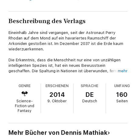
Beschreibung des Verlags
Eineinhalb Jahre sind vergangen, seit der Astronaut Perry
Rhodan auf dem Mond auf ein havariertes Raumschiff der
Arkoniden gestoßen ist. Im Dezember 2037 ist die Erde kaum
wiederzuerkennen.
Die Erkenntnis, dass die Menschheit nur eine von unzähligen
intelligenten Spezies ist, hat ein neues Bewusstsein
geschaffen. Die Spaltung in Nationen ist überwunden, ferne
mehr
Welten sind in greifbare Nähe gerückt. Eine beispiellose Ära
des Friedens und Wohlstands scheint bevorzustehen.
GENRE
ERSCHIENEN
SPRACHE
UMFANG
2014
DE
160
Science-
9. Oktober
Deutsch
Seiten
Doch sie kommt zu einem jähen Ende - das muss Perry Rhodan
Fiction und
feststellen, als er von einer beinahe einjährigen Odyssee
Fantasy
zwischen den Sternen zurückkehrt. Das Große Imperium hat
das irdische Sonnensystem annektiert, die Erde ist zu einem
Protektorat Arkons geworden.
Mehr Bücher von Dennis Mathiak