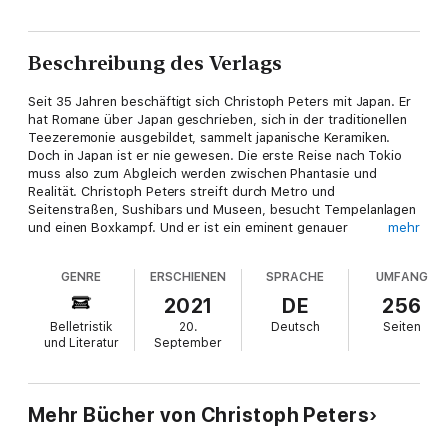
Beschreibung des Verlags
Seit 35 Jahren beschäftigt sich Christoph Peters mit Japan. Er
hat Romane über Japan geschrieben, sich in der traditionellen
Teezeremonie ausgebildet, sammelt japanische Keramiken.
Doch in Japan ist er nie gewesen. Die erste Reise nach Tokio
muss also zum Abgleich werden zwischen Phantasie und
Realität. Christoph Peters streift durch Metro und
Seitenstraßen, Sushibars und Museen, besucht Tempelanlagen
und einen Boxkampf. Und er ist ein eminent genauer
mehr
Beobachter: Aus den Blicken der Menschen in der U-Bahn, aus
den Regeln der Konversation, aus dem Nuancenreichtum in der
GENRE
ERSCHIENEN
SPRACHE
UMFANG
Glasur einer Teeschale entsteht das Panorama einer ganzen
Kultur. "Tage in Tokio" ist die Liebeserklärung an ein
2021
DE
256
faszinierendes und widersprüchliches Land, das mit jedem
Belletristik
20.
Deutsch
Seiten
Versuch, es zu verstehen, auch etwas über uns erzählt.
und Literatur
September
Mehr Bücher von Christoph Peters