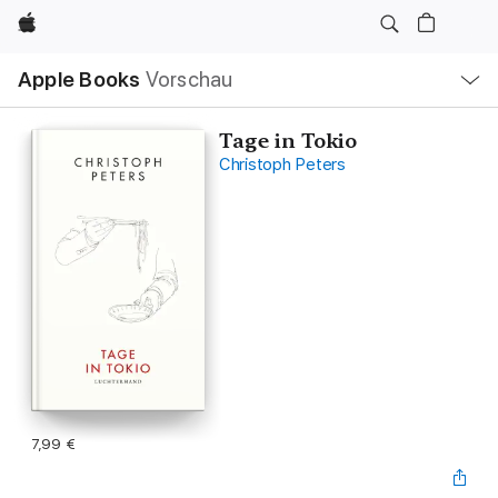
Apple
Lokale
Apple Books
Vorschau
Navigation
Menü
öffnen
Tage in Tokio
Christoph Peters
7,99 €